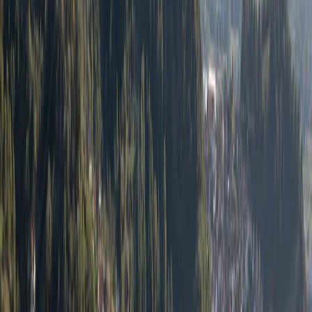
Aktuelnost
26.05.2026