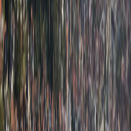
Aktuelnost
22.05.2026