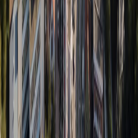
Aktuelnost
13.04.2026