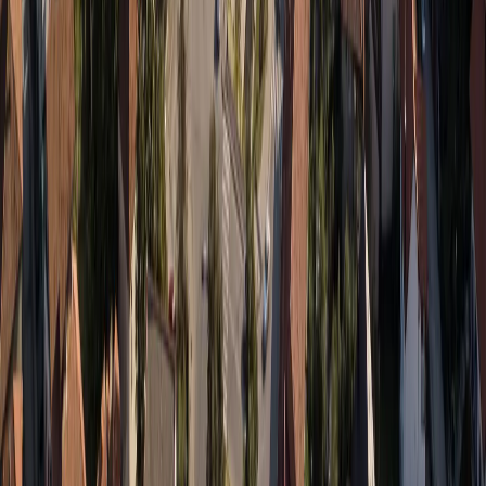
Lokacije
Turističke destinacije