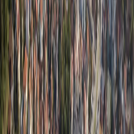
Aktuelnost
20.05.2026